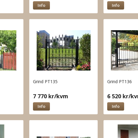
Info
Info
Grind PT135
Grind PT136
7 770 kr/kvm
6 520 kr/k
Info
Info