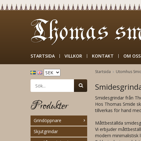
STARTSIDA
VILLKOR
KONTAKT
OM OSS
Startsida
Utomhus Smi
Smidesgrind
Smidesgrindar från Th
Produkter
Hos Thomas Smide skapa
tillverkas för hand med
Grindöppnare
Måttbeställda smidesg
Vi erbjuder måttbestäl
Skjutgrindar
modern minimalistisk lö