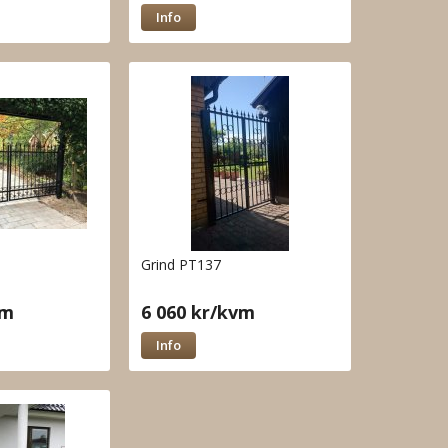
Info
Grind PT137
vm
6 060 kr/kvm
Info