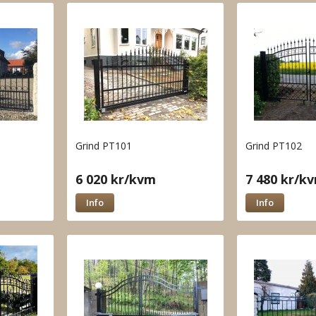
Grind PT101
Grind PT102
6 020 kr/kvm
7 480 kr/k
Info
Info