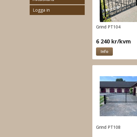
Logga in
Grind PT104
6 240 kr/kvm
Info
Grind PT108