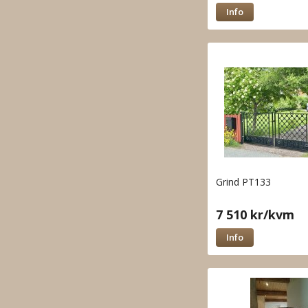
Info
Grind PT133
7 510 kr/kvm
Info