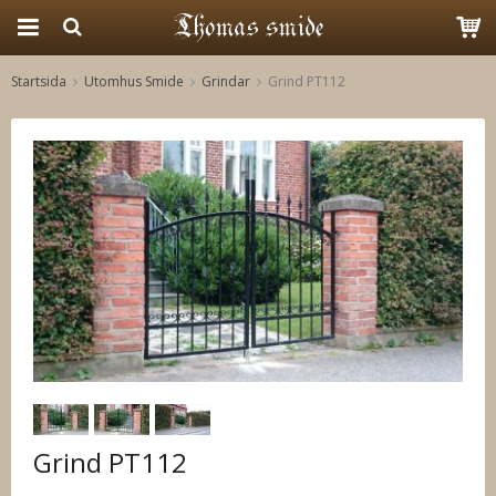
Startsida
Utomhus Smide
Grindar
Grind PT112
Produkten har blivit tillagd i varukorgen
Grind PT112