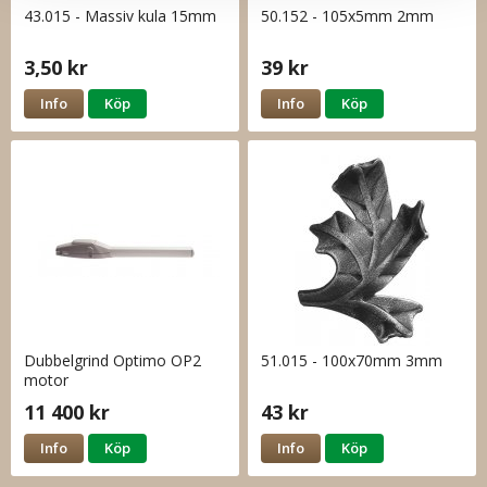
43.015 - Massiv kula 15mm
50.152 - 105x5mm 2mm
3,50 kr
39 kr
Info
Köp
Info
Köp
Dubbelgrind Optimo OP2
51.015 - 100x70mm 3mm
motor
11 400 kr
43 kr
Info
Köp
Info
Köp