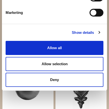
Marketing
Fjärrkontroll Maxi
440 kr
Show details
Info
Köp
Allow all
Andra har även köpt
Allow selection
Deny