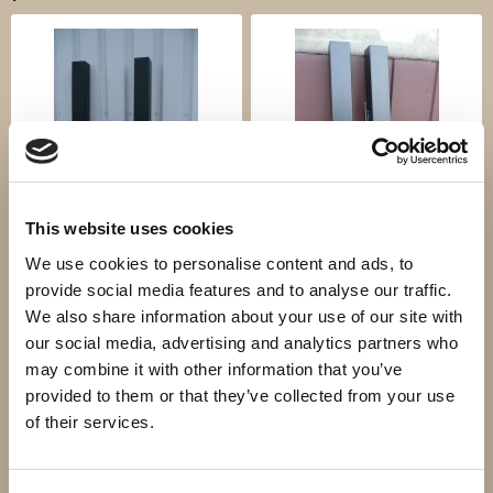
This website uses cookies
Stolpar 120x120
Stolpar 150x150
We use cookies to personalise content and ads, to
2 170 kr
2 650 kr
provide social media features and to analyse our traffic.
We also share information about your use of our site with
Info
Köp
Info
Köp
our social media, advertising and analytics partners who
may combine it with other information that you’ve
provided to them or that they’ve collected from your use
of their services.