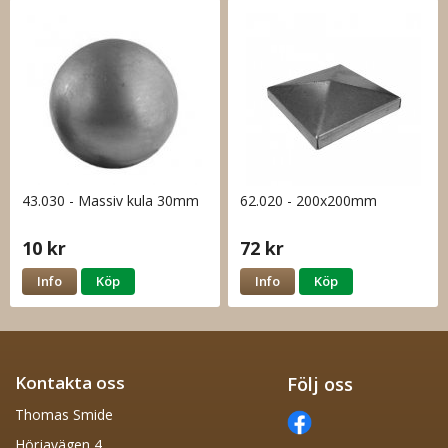
43.030 - Massiv kula 30mm
62.020 - 200x200mm
10 kr
72 kr
Info
Köp
Info
Köp
Kontakta oss
Följ oss
Thomas Smide
Hörjavägen 4