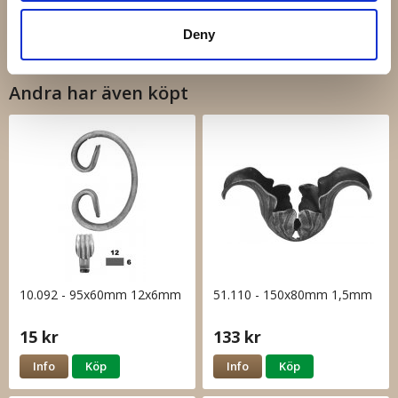
440 kr
Info
Köp
Deny
Andra har även köpt
10.092 - 95x60mm 12x6mm
51.110 - 150x80mm 1,5mm
15 kr
133 kr
Info
Köp
Info
Köp