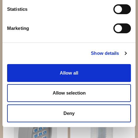
Statistics
Marketing
Show details
Lackering motorer
ProLoop2 Magnetslinga
Allow all
Detektor
2 100 kr
4 980 kr
Allow selection
Info
Köp
Info
Köp
Deny