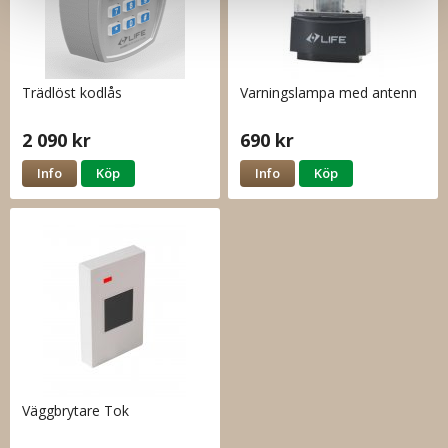
Trädlöst kodlås
Varningslampa med antenn
2 090 kr
690 kr
Info
Köp
Info
Köp
Väggbrytare Tok