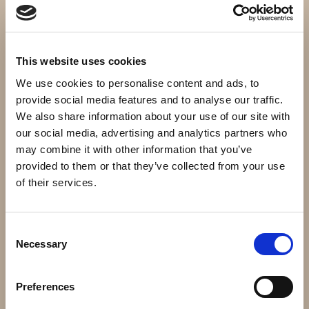
GSM Modul 4G
IR-fotoceller
4 180 kr
1 020 kr
This website uses cookies
Info
Köp
Info
Köp
We use cookies to personalise content and ads, to
provide social media features and to analyse our traffic.
We also share information about your use of our site with
our social media, advertising and analytics partners who
may combine it with other information that you’ve
provided to them or that they’ve collected from your use
of their services.
Consent
Kuggstång i järn för
Kuggstång i järn med
Necessary
Selection
skjutgrind
nylonövedrag för skjutgrind
420 kr
420 kr
Preferences
Info
Köp
Info
Köp