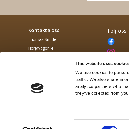
Kontakta oss
Följ oss
Thomas Smide
Hörjavägen 4
282 34 Tyringe, Skåne
This website uses cookie
info@thomas-smide.se
We use cookies to personal
0729 422 855
traffic. We also share info
analytics partners who may
they’ve collected from your
Consent