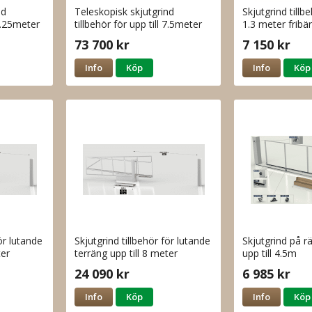
nd
Teleskopisk skjutgrind
Skjutgrind tillbe
 4.25meter
tillbehör för upp till 7.5meter
1.3 meter fribä
öppning
gånggrind
73 700 kr
7 150 kr
Info
Köp
Info
Köp
för lutande
Skjutgrind tillbehör för lutande
Skjutgrind på rä
ter
terräng upp till 8 meter
upp till 4.5m
öppning
24 090 kr
6 985 kr
Info
Köp
Info
Köp