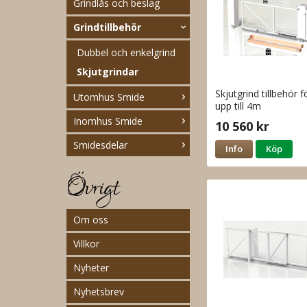
Grindlås och beslag
Grindtillbehör
Dubbel och enkelgrind
Skjutgrindar
Skjutgrind tillbehör f
Utomhus Smide
upp till 4m
Inomhus Smide
10 560 kr
Smidesdelar
Info
Köp
Övrigt
Om oss
Villkor
Nyheter
Nyhetsbrev