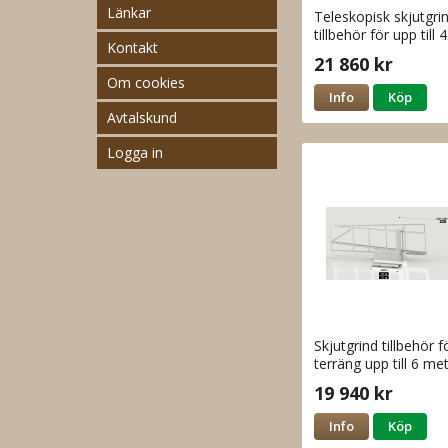
Länkar
Teleskopisk skjutgri
tillbehör för upp till
Kontakt
öppning
21 860 kr
Om cookies
Info
Köp
Avtalskund
Logga in
Skjutgrind tillbehör 
terräng upp till 6 me
öppning
19 940 kr
Info
Köp