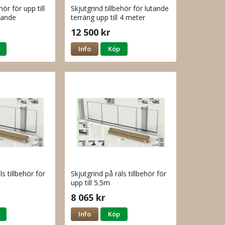
hör för upp till
Skjutgrind tillbehör för lutande
rande
terräng upp till 4 meter
öppning
12 500 kr
Info
Köp
ls tillbehör för
Skjutgrind på räls tillbehör för
upp till 5.5m
8 065 kr
Info
Köp