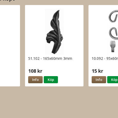
51.102 - 165x60mm 3mm
10.092 - 95x
108 kr
15 kr
Info
Köp
Info
Köp