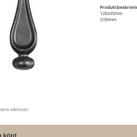
Produktbeskrivni
120x35mm
∅30mm
piera adressen
n köpt