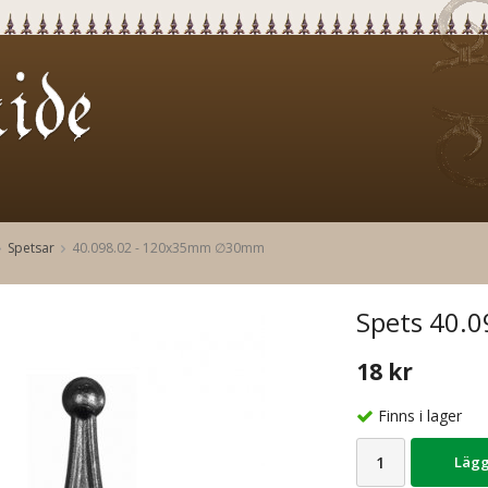
Spetsar
40.098.02 - 120x35mm ∅30mm
Spets 40.0
18 kr
Finns i lager
Lägg