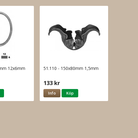
60mm 12x6mm
51.110 - 150x80mm 1,5mm
133 kr
Info
Köp