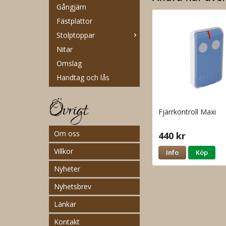
Gångjärn
Fästplattor
Stolptoppar
Nitar
Omslag
Handtag och lås
Övrigt
Fjärrkontroll Maxi
Om oss
440 kr
Villkor
Info
Köp
Nyheter
Nyhetsbrev
Länkar
Kontakt