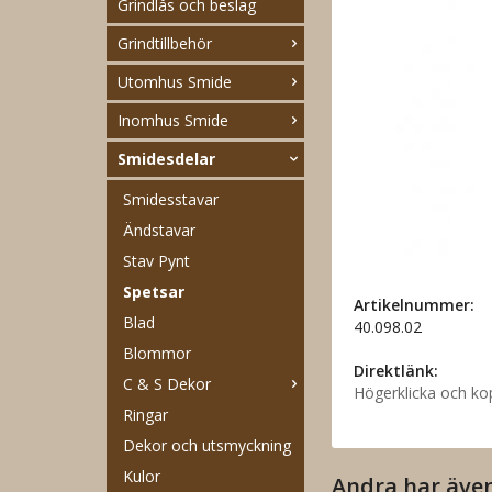
Grindlås och beslag
Grindtillbehör
Utomhus Smide
Inomhus Smide
Smidesdelar
Smidesstavar
Ändstavar
Stav Pynt
Spetsar
Artikelnummer:
Blad
40.098.02
Blommor
Direktlänk:
C & S Dekor
Högerklicka och ko
Ringar
Dekor och utsmyckning
Kulor
Andra har äve