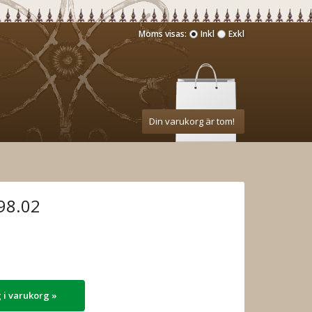
Moms visas:
Inkl
Exkl
Din varukorg är tom!
98.02
 i varukorg »