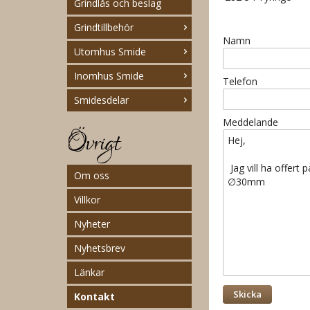
Grindlås och beslag
Grindtillbehör
Namn
Utomhus Smide
Inomhus Smide
Telefon
Smidesdelar
Meddelande
Övrigt
Om oss
Villkor
Nyheter
Nyhetsbrev
Länkar
Kontakt