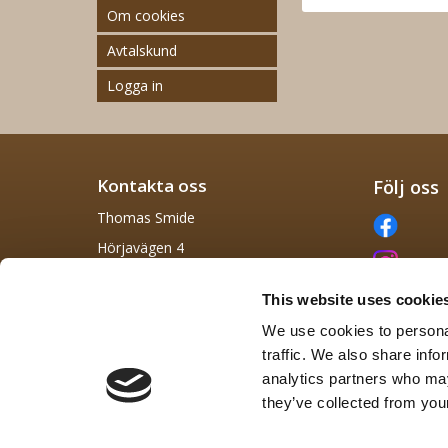
Om cookies
Avtalskund
Logga in
Kontakta oss
Följ oss
Thomas Smide
Hörjavägen 4
282 34 Tyringe, Skåne
This website uses cookie
info@thomas-smide.se
We use cookies to personal
0729 422 855
traffic. We also share info
analytics partners who may
they’ve collected from your