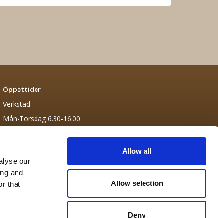
Öppettider
Verkstad
Mån-Torsdag 6.30-16.00
Fredag 6.30-13.30
Allow all
alyse our
ing and
Allow selection
r that
Deny