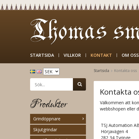
STARTSIDA
VILLKOR
KONTAKT
OM OSS
Startsida
Kontakta oss
Kontakta o
Produkter
Välkommen att kont
webbshopen eller de
Grindöppnare
TSJ Automation A
Skjutgrindar
Hörjavägen 4
282 34 Tyringe