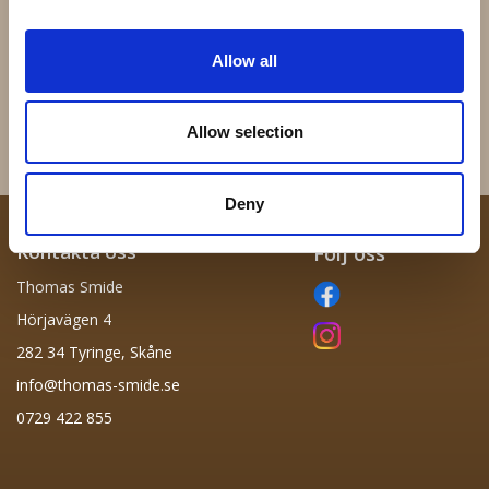
43.040 - Massiv kula 40mm
62.020 - 200x200mm
Allow all
24 kr
72 kr
Allow selection
Info
Köp
Info
Köp
Deny
Kontakta oss
Följ oss
Thomas Smide
Hörjavägen 4
282 34 Tyringe, Skåne
info@thomas-smide.se
0729 422 855