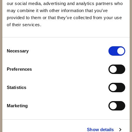
our social media, advertising and analytics partners who
may combine it with other information that you’ve
provided to them or that they’ve collected from your use
of their services.
Consent
Necessary
Selection
43.030 - Massiv kula 30mm
51.110 - 150x80mm 1,5mm
10 kr
133 kr
Preferences
Info
Köp
Info
Köp
Statistics
Marketing
Show details