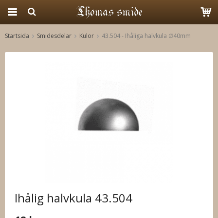
Startsida
Smidesdelar
Kulor
43.504 - Ihåliga halvkula ∅40mm
Produkten har blivit tillagd i varukorgen
Ihålig halvkula 43.504