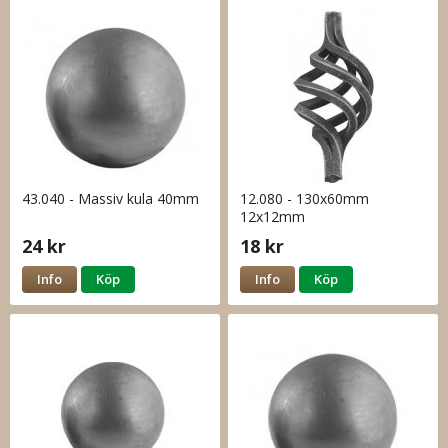
43.040 - Massiv kula 40mm
12.080 - 130x60mm
12x12mm
24 kr
18 kr
Info
Köp
Info
Köp