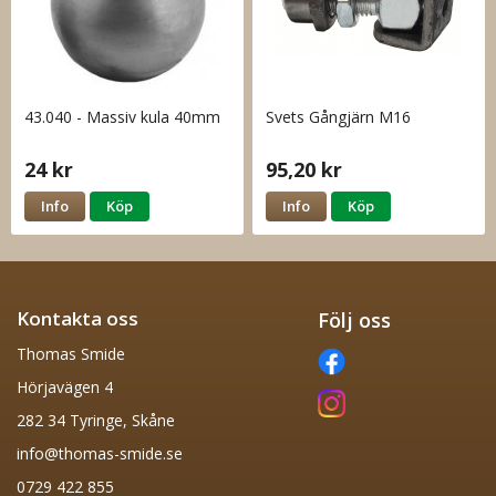
43.040 - Massiv kula 40mm
Svets Gångjärn M16
24 kr
95,20 kr
Info
Köp
Info
Köp
Kontakta oss
Följ oss
Thomas Smide
Hörjavägen 4
282 34 Tyringe, Skåne
info@thomas-smide.se
0729 422 855