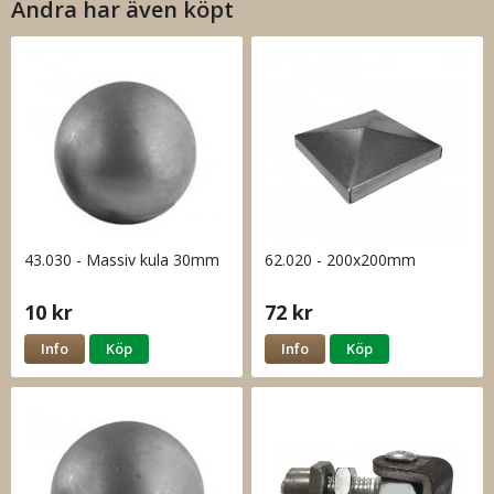
Andra har även köpt
43.030 - Massiv kula 30mm
62.020 - 200x200mm
10 kr
72 kr
Info
Köp
Info
Köp