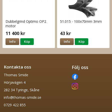
Dubbelgrind Optimo OP2
51.015 - 100x70mm 3mm
motor
11 400 kr
43 kr
Info
Köp
Info
Köp
Kontakta oss
Följ oss
Thomas Smide
Hörjavägen 4
282 34 Tyringe, Skåne
info@thomas-smide.se
0729 422 855