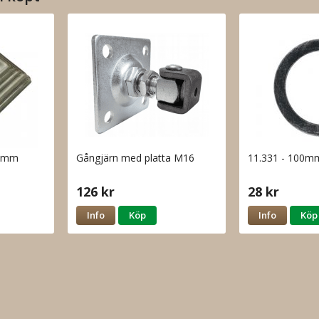
30mm
Gångjärn med platta M16
11.331 - 100
126 kr
28 kr
Info
Köp
Info
Köp