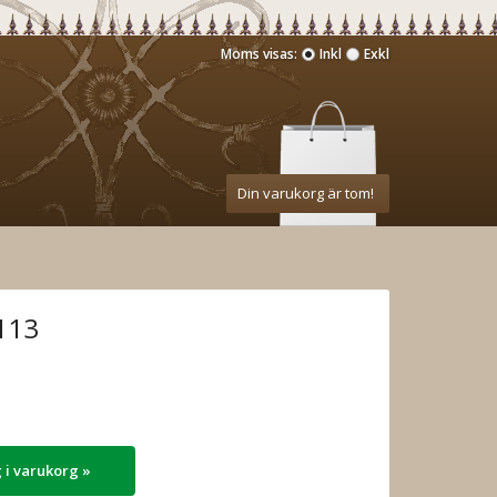
Moms visas:
Inkl
Exkl
Din varukorg är tom!
113
 i varukorg »