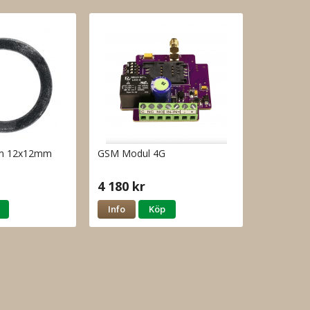
mm 12x12mm
GSM Modul 4G
4 180 kr
Info
Köp