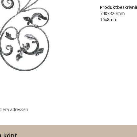
Produktbeskrivni
740x320mm
16x8mm
piera adressen
n köpt