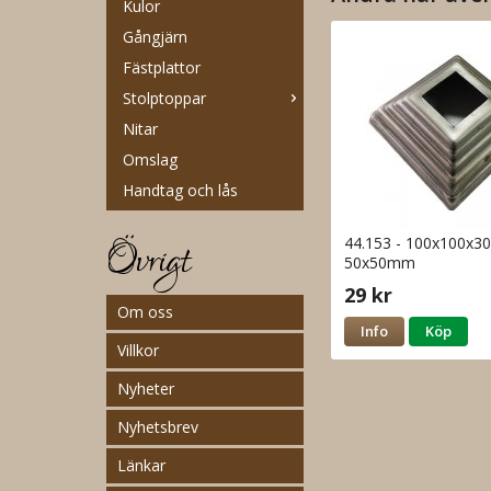
Kulor
Gångjärn
Fästplattor
Stolptoppar
Nitar
Omslag
Handtag och lås
Övrigt
44.153 - 100x100x
50x50mm
29 kr
Om oss
Info
Köp
Villkor
Nyheter
Nyhetsbrev
Länkar