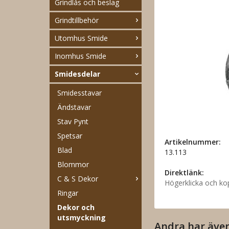
Grindlås och beslag
Grindtillbehör
Utomhus Smide
Inomhus Smide
Smidesdelar
Smidesstavar
Ändstavar
Stav Pynt
Spetsar
Artikelnummer:
Blad
13.113
Blommor
Direktlänk:
C & S Dekor
Högerklicka och ko
Ringar
Dekor och
utsmyckning
Andra har äve