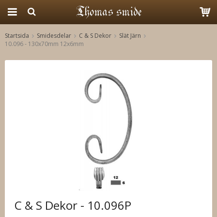
Startsida
Smidesdelar
C & S Dekor
Slät Järn
10.096 - 130x70mm 12x6mm
Produkten har blivit tillagd i varukorgen
C & S Dekor - 10.096P