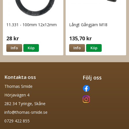
11.331 - 100mm 12x12mm
Långt Gångjärn M18
28 kr
135,70 kr
Info
Köp
Info
Köp
Kontakta oss
Följ oss
Thomas Smide
Hörjavägen 4
282 34 Tyringe, Skåne
info@thomas-smide.se
0729 422 855