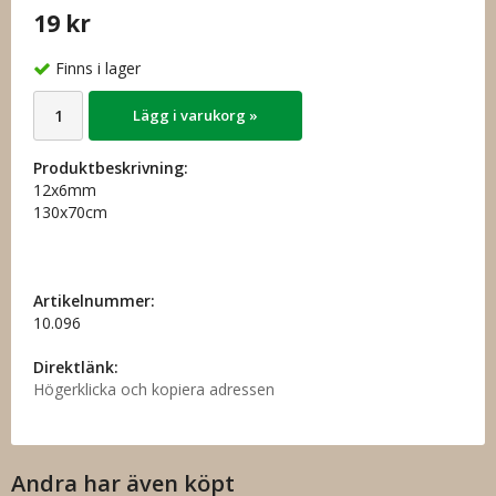
19 kr
Finns i lager
Lägg i varukorg »
Produktbeskrivning:
12x6mm
130x70cm
Artikelnummer:
10.096
Direktlänk:
Högerklicka och kopiera adressen
Andra har även köpt