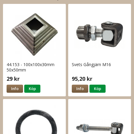
44.153 - 100x100x30mm
Svets Gångjärn M16
50x50mm
29 kr
95,20 kr
Info
Köp
Info
Köp