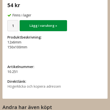
54 kr
Finns i lager
Lägg i varukorg »
Produktbeskrivning:
12x6mm
150x100mm
Artikelnummer:
10.251
Direktlänk:
Högerklicka och kopiera adressen
Andra har även köpt