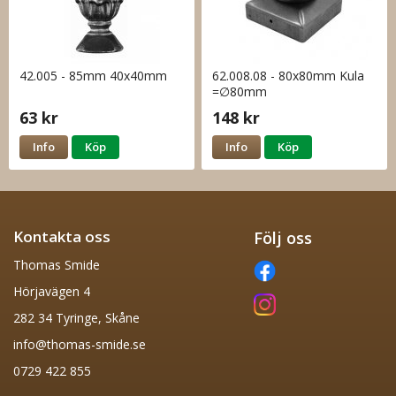
42.005 - 85mm 40x40mm
62.008.08 - 80x80mm Kula
=∅80mm
63 kr
148 kr
Info
Köp
Info
Köp
Kontakta oss
Följ oss
Thomas Smide
Hörjavägen 4
282 34 Tyringe, Skåne
info@thomas-smide.se
0729 422 855