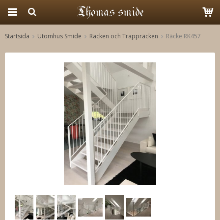
Startsida
Utomhus Smide
Räcken och Trappräcken
Räcke RK457
Produkten har blivit tillagd i varukorgen