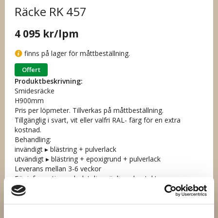
Räcke RK 457
4 095 kr
/lpm
finns på lager för måttbeställning.
Offert
Produktbeskrivning:
Smidesräcke
H900mm
Pris per löpmeter. Tillverkas på måttbeställning.
Tillgänglig i svart, vit eller valfri RAL- färg för en extra
kostnad.
Behandling:
invändigt ▸ blästring + pulverlack
utvändigt ▸ blästring + epoxigrund + pulverlack
Leverans mellan 3-6 veckor
För information och detaljer vänligen kontakta oss
Artikelnummer: