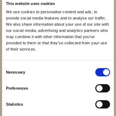
This website uses cookies
RK457
We use cookies to personalise content and ads, to
Direktlänk:
provide social media features and to analyse our traffic.
Högerklicka och kopiera adressen
We also share information about your use of our site with
our social media, advertising and analytics partners who
may combine it with other information that you’ve
Andra har även köpt
provided to them or that they’ve collected from your use
of their services.
Consent
Necessary
Selection
Preferences
43.040 - Massiv kula 40mm
62.020 - 200x200mm
Statistics
24 kr
72 kr