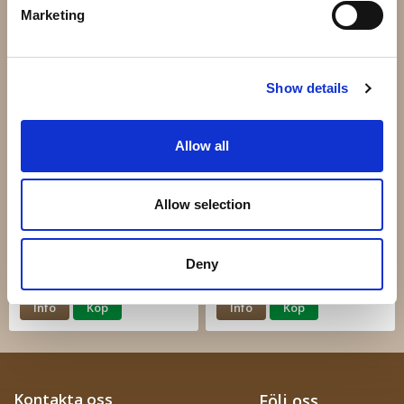
Marketing
Info
Köp
Info
Köp
Show details
Allow all
Allow selection
44.153 - 100x100x30mm
Svets Gångjärn M16
50x50mm
Deny
29 kr
95,20 kr
Info
Köp
Info
Köp
Kontakta oss
Följ oss