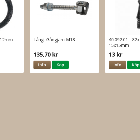
2x12mm
Långt Gångjärn M18
40.092.01 - 8
15x15mm
135,70 kr
13 kr
Info
Köp
Info
Köp