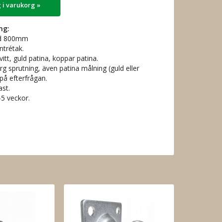
 i varukorg »
ng:
d 800mm
ntrétak.
, vitt, guld patina, koppar patina.
g sprutning, även patina målning (guld eller
å efterfrågan.
st.
5 veckor.