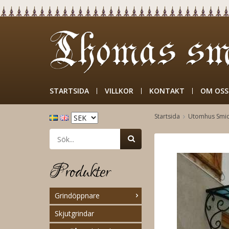
STARTSIDA
VILLKOR
KONTAKT
OM OSS
Startsida
Utomhus Smi
Produkter
Grindöppnare
Skjutgrindar