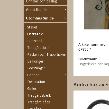
Grindlås och beslag
Grindtillbehör
Utomhus Smide
Staket
Entrétak
Blomställ
Artikelnummer:
Trädgårdsbro
CP805-1
Räcken och Trappräcken
Direktlänk:
Balkonger
Högerklicka och ko
Ledstånger
Grindar
Dekoration
Andra har äve
Galler
Trädgårdsbänk
Trädgård båge
Brevlåda