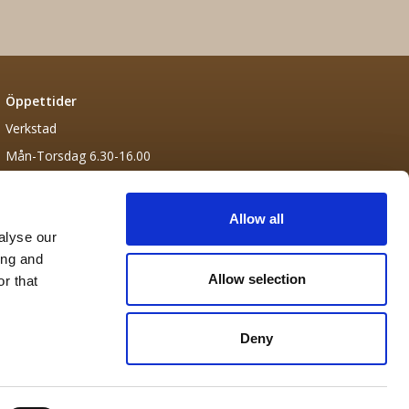
Öppettider
Verkstad
Mån-Torsdag 6.30-16.00
Fredag 6.30-13.30
Allow all
alyse our
ing and
Allow selection
r that
Deny