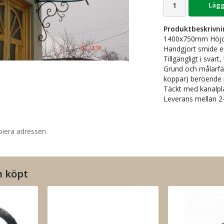
Lägg
Produktbeskrivni
1400x750mm Höj
Handgjort smide e
Tillgängligt i svart
Grund och målarfär
koppar) beroende p
Täckt med kanalpla
Leverans mellan 2-
piera adressen
n köpt