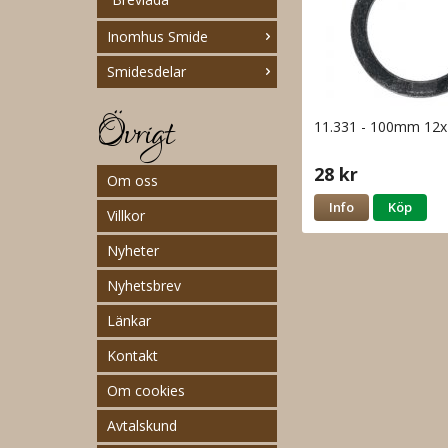
Inomhus Smide
Smidesdelar
Övrigt
11.331 - 100mm 1
28 kr
Om oss
Info
Köp
Villkor
Nyheter
Nyhetsbrev
Länkar
Kontakt
Om cookies
Avtalskund