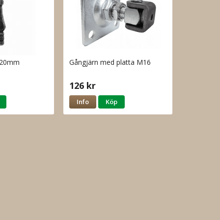
2x20mm
Gångjärn med platta M16
126 kr
Info
Köp