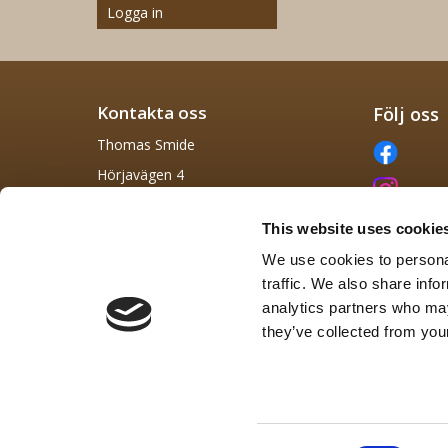
Logga in
Kontakta oss
Följ oss
Thomas Smide
Hörjavägen 4
282 34 Tyringe, Skåne
This website uses cookie
info@thomas-smide.se
We use cookies to personal
0729 422 855
traffic. We also share info
analytics partners who may
they’ve collected from your