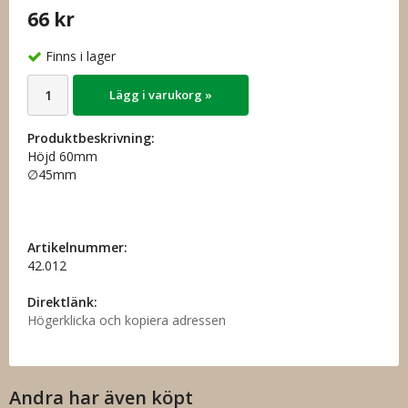
66 kr
Finns i lager
Lägg i varukorg »
Produktbeskrivning:
Höjd 60mm
∅45mm
Artikelnummer:
42.012
Direktlänk:
Högerklicka och kopiera adressen
Andra har även köpt