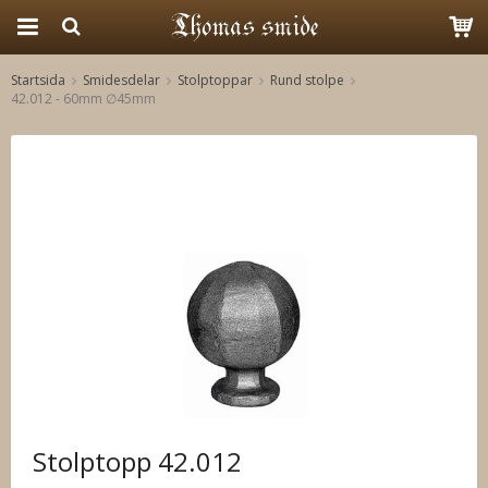
Startsida
Smidesdelar
Stolptoppar
Rund stolpe
42.012 - 60mm ∅45mm
Produkten har blivit tillagd i varukorgen
Stolptopp 42.012