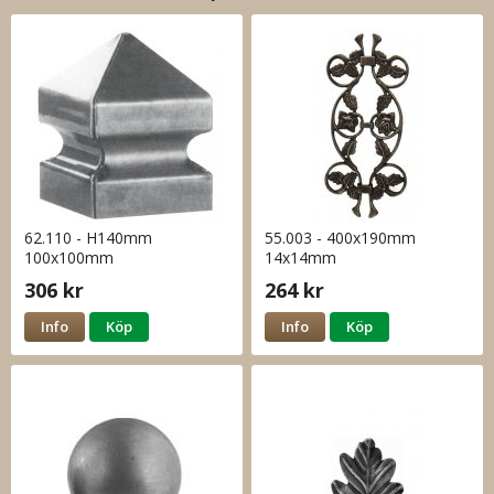
62.110 - H140mm
55.003 - 400x190mm
100x100mm
14x14mm
306 kr
264 kr
Info
Köp
Info
Köp