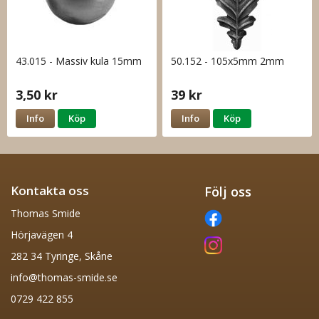
43.015 - Massiv kula 15mm
50.152 - 105x5mm 2mm
3,50 kr
39 kr
Info
Köp
Info
Köp
Kontakta oss
Följ oss
Thomas Smide
Hörjavägen 4
282 34 Tyringe, Skåne
info@thomas-smide.se
0729 422 855