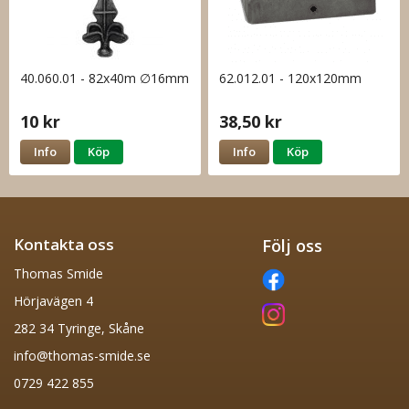
40.060.01 - 82x40m ∅16mm
62.012.01 - 120x120mm
10 kr
38,50 kr
Info
Köp
Info
Köp
Kontakta oss
Följ oss
Thomas Smide
Hörjavägen 4
282 34 Tyringe, Skåne
info@thomas-smide.se
0729 422 855