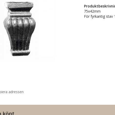
Produktbeskrivni
75x42mm
För fyrkantig sta
piera adressen
n köpt