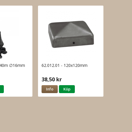
82x40m ∅16mm
62.012.01 - 120x120mm
38,50 kr
Info
Köp