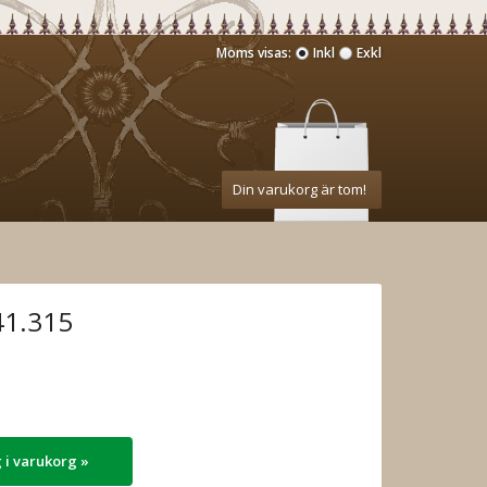
Moms visas:
Inkl
Exkl
Din varukorg är tom!
41.315
 i varukorg »