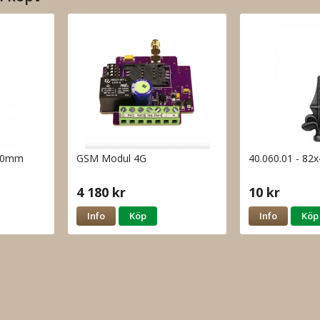
x40mm
GSM Modul 4G
40.060.01 - 
4 180 kr
10 kr
Info
Köp
Info
Köp