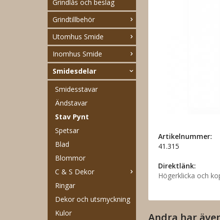
Grindlås och beslag
Grindtillbehör
Utomhus Smide
Inomhus Smide
Smidesdelar
Smidesstavar
Ändstavar
Stav Pynt
Spetsar
Artikelnummer:
Blad
41.315
Blommor
Direktlänk:
C & S Dekor
Högerklicka och ko
Ringar
Dekor och utsmyckning
Kulor
Andra har äve