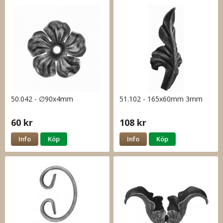
50.042 - ∅90x4mm
51.102 - 165x60mm 3mm
60 kr
108 kr
Info
Köp
Info
Köp