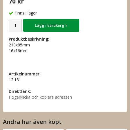
70 kr
Finns i lager
Lägg i varukorg »
Produktbeskrivning:
210x85mm
16x16mm
Artikelnummer:
12.131
Direktlänk:
Högerklicka och kopiera adressen
Andra har även köpt