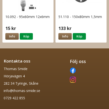
10.092 - 95x60mm 12x6mm
51.110 - 150x80mm 1,5mm
15 kr
133 kr
Info
Köp
Info
Köp
Kontakta oss
Följ oss
Thomas Smide
Hörjavägen 4
282 34 Tyringe, Skåne
info@thomas-smide.se
0729 422 855