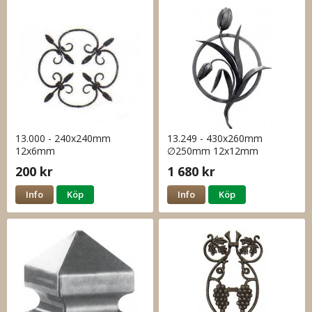
13.000 - 240x240mm
13.249 - 430x260mm
12x6mm
∅250mm 12x12mm
200 kr
1 680 kr
Info
Köp
Info
Köp