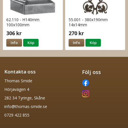
62.110 - H140mm
55.001 - 380x190mm
100x100mm
14x14mm
306 kr
270 kr
Info
Köp
Info
Köp
Kontakta oss
Följ oss
Thomas Smide
Hörjavägen 4
282 34 Tyringe, Skåne
info@thomas-smide.se
0729 422 855