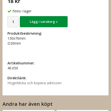
18 kr
Finns i lager
Lägg i varukorg »
Produktbeskrivning:
130x70mm
∅20mm
Artikelnummer:
40.050
Direktlänk:
Högerklicka och kopiera adressen
Andra har även köpt