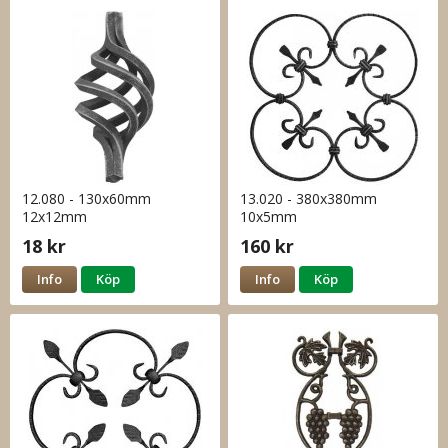
12.080 - 130x60mm
13.020 - 380x380mm
12x12mm
10x5mm
18 kr
160 kr
Info
Köp
Info
Köp