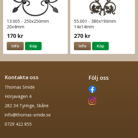
13.005 - 250x250mm
55.001 - 380x190mm
20x4mm
14x14mm
170 kr
270 kr
Info
Köp
Info
Köp
Kontakta oss
Följ oss
Thomas Smide
Hörjavägen 4
282 34 Tyringe, Skåne
info@thomas-smide.se
0729 422 855