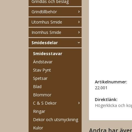
Grindlås och beslag
Grindtillbehör
Utomhus Smide
Inomhus Smide
Smidesdelar
Smidesstavar
Ändstavar
Stav Pynt
Spetsar
Artikelnummer:
Blad
22.001
Blommor
Direktlänk:
C & S Dekor
Högerklicka och ko
Ringar
Dekor och utsmyckning
Kulor
Andra har äve