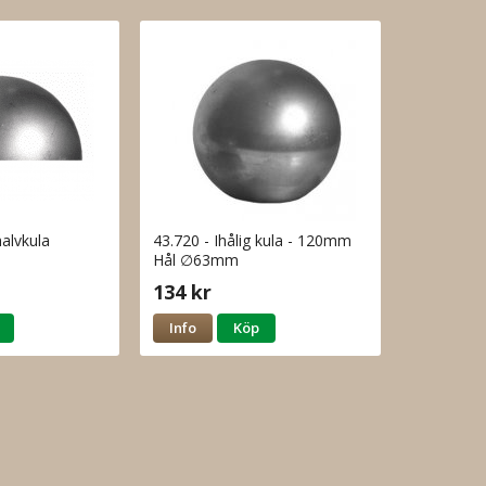
halvkula
43.720 - Ihålig kula - 120mm
Hål ∅63mm
134 kr
Info
Köp