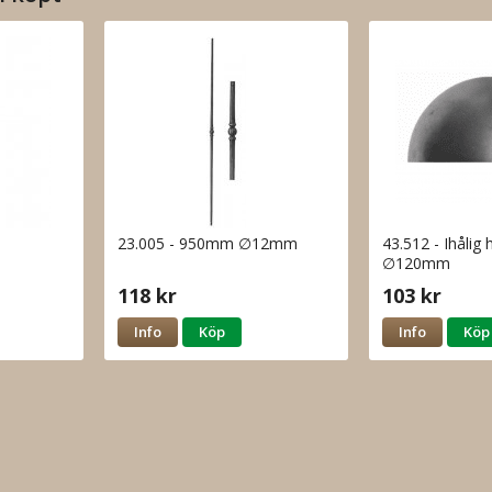
23.005 - 950mm ∅12mm
43.512 - Ihålig 
∅120mm
118 kr
103 kr
Info
Köp
Info
Köp