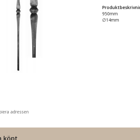
Produktbeskrivni
950mm
∅14mm
piera adressen
n köpt