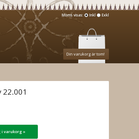
Moms visas:
Inkl
Exkl
Din varukorg är tom!
v 22.001
 i varukorg »