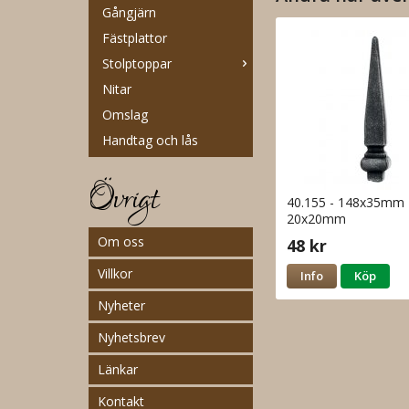
Gångjärn
Fästplattor
Stolptoppar
Nitar
Omslag
Handtag och lås
Övrigt
40.155 - 148x35mm
20x20mm
Om oss
48 kr
Villkor
Info
Köp
Nyheter
Nyhetsbrev
Länkar
Kontakt