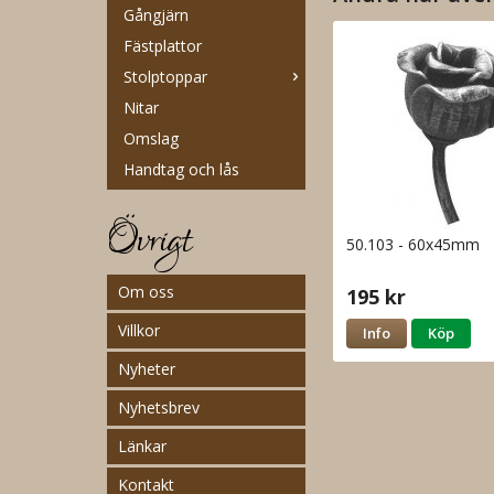
Gångjärn
Fästplattor
Stolptoppar
Nitar
Omslag
Handtag och lås
Övrigt
50.103 - 60x45mm
Om oss
195 kr
Villkor
Info
Köp
Nyheter
Nyhetsbrev
Länkar
Kontakt