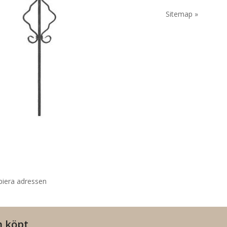
Sitemap »
piera adressen
n köpt