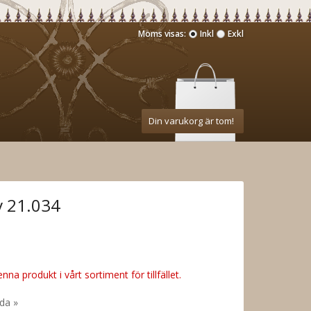
Moms visas:
Inkl
Exkl
Din varukorg är tom!
v 21.034
nna produkt i vårt sortiment för tillfället.
ida »