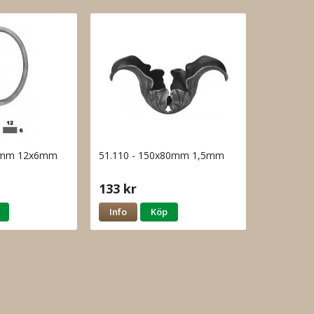
60mm 12x6mm
51.110 - 150x80mm 1,5mm
133 kr
Info
Köp