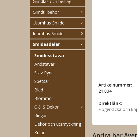
Grindlås och beslag
Grindtillbehör
Utomhus Smide
Inomhus Smide
Smidesdelar
Smidesstavar
Ändstavar
Stav Pynt
Spetsar
Artikelnummer:
Blad
21.034
Blommor
Direktlänk:
C & S Dekor
Högerklicka och ko
Ringar
Dekor och utsmyckning
Kulor
Andra har äve