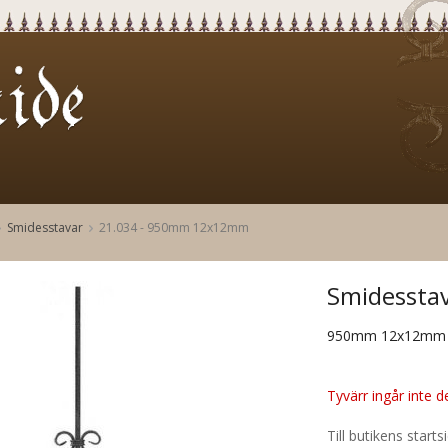
Smidesstavar
21.034 - 950mm 12x12mm
Smidessta
950mm 12x12mm
Tyvärr ingår inte de
Till butikens starts