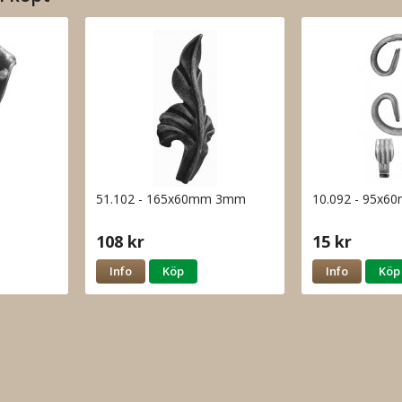
51.102 - 165x60mm 3mm
10.092 - 95x
108 kr
15 kr
Info
Köp
Info
Köp