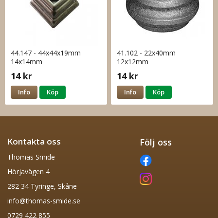
44.147 - 44x44x19mm
41.102 - 22x40mm
14x14mm
12x12mm
14 kr
14 kr
Info
Köp
Info
Köp
Kontakta oss
Följ oss
Thomas Smide
Hörjavägen 4
282 34 Tyringe, Skåne
info@thomas-smide.se
0729 422 855