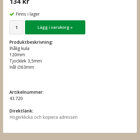
134 kr
Finns i lager
Lägg i varukorg »
Produktbeskrivning:
Ihålig kula
120mm
Tjocklek 3,5mm
Hål ∅63mm
Artikelnummer:
43.720
Direktlänk:
Högerklicka och kopiera adressen