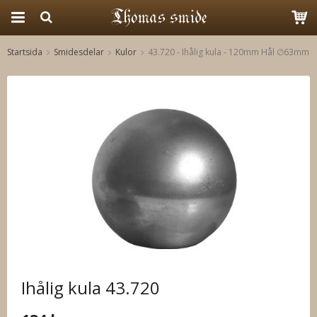
Startsida
Smidesdelar
Kulor
43.720 - Ihålig kula - 120mm Hål ∅63mm
Produkten har blivit tillagd i varukorgen
Ihålig kula 43.720