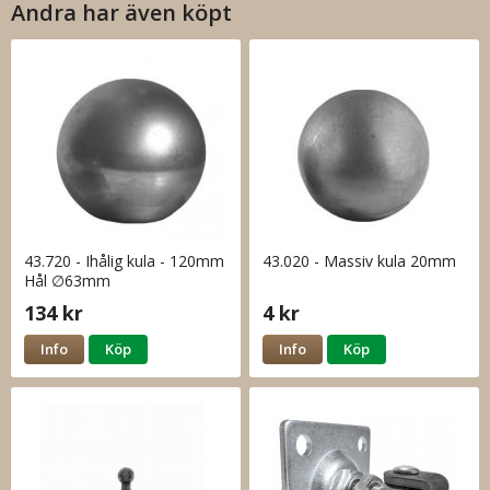
Andra har även köpt
43.720 - Ihålig kula - 120mm
43.020 - Massiv kula 20mm
Hål ∅63mm
134 kr
4 kr
Info
Köp
Info
Köp