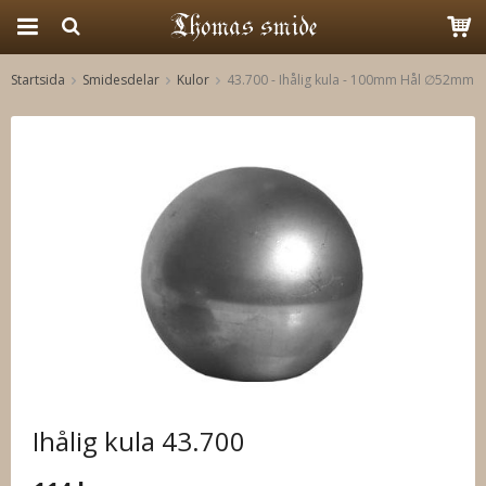
Startsida
Smidesdelar
Kulor
43.700 - Ihålig kula - 100mm Hål ∅52mm
Produkten har blivit tillagd i varukorgen
Ihålig kula 43.700