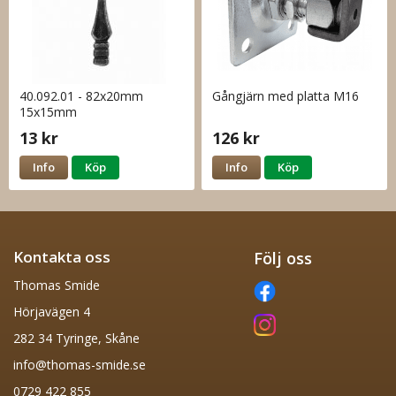
40.092.01 - 82x20mm
Gångjärn med platta M16
15x15mm
13 kr
126 kr
Info
Köp
Info
Köp
Kontakta oss
Följ oss
Thomas Smide
Hörjavägen 4
282 34 Tyringe, Skåne
info@thomas-smide.se
0729 422 855