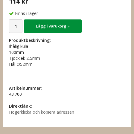
114 kr
Finns i lager
Lägg i varukorg »
Produktbeskrivning:
Ihålig kula
100mm
Tjocklek 2,5mm
Hål ∅52mm
Artikelnummer:
43.700
Direktlänk:
Högerklicka och kopiera adressen