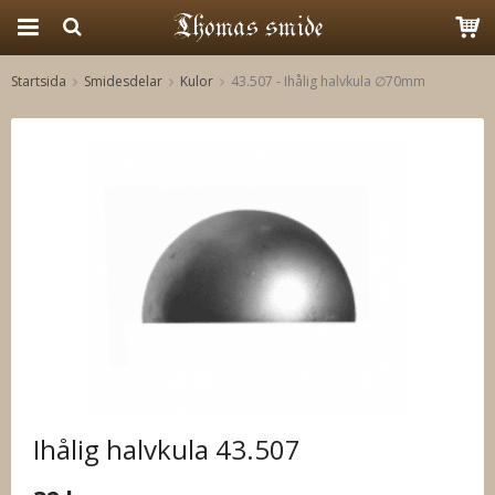
Startsida
Smidesdelar
Kulor
43.507 - Ihålig halvkula ∅70mm
Produkten har blivit tillagd i varukorgen
Ihålig halvkula 43.507