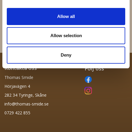
Dubbelgrind Optimo OP2
51.015 - 100x70mm 3mm
Allow all
motor
11 400 kr
43 kr
Allow selection
Info
Köp
Info
Köp
Deny
Kontakta oss
Följ oss
Thomas Smide
Hörjavägen 4
282 34 Tyringe, Skåne
info@thomas-smide.se
0729 422 855