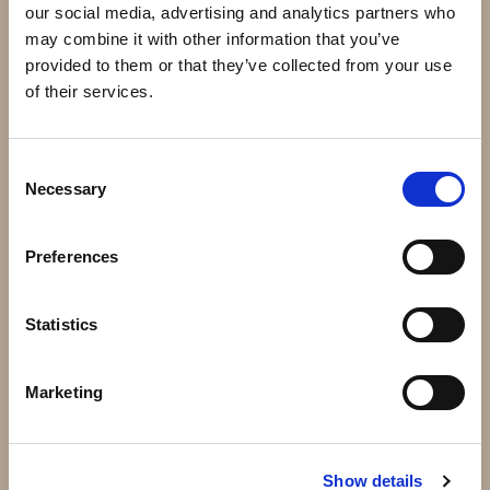
our social media, advertising and analytics partners who
may combine it with other information that you’ve
provided to them or that they’ve collected from your use
of their services.
Consent
Necessary
Selection
43.015 - Massiv kula 15mm
50.152 - 105x5mm 2mm
3,50 kr
39 kr
Preferences
Info
Köp
Info
Köp
Statistics
Marketing
Show details