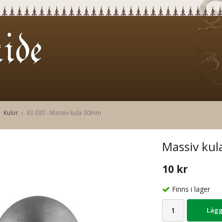
Kulor
43.030 - Massiv kula 30mm
Massiv kul
10 kr
Finns i lager
Lägg