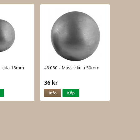
v kula 15mm
43.050 - Massiv kula 50mm
36 kr
Info
Köp