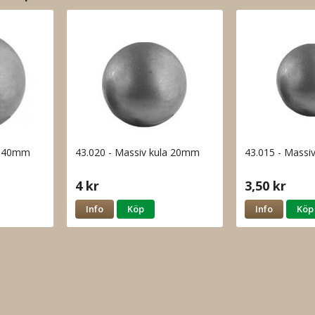
la 40mm
43.020 - Massiv kula 20mm
43.015 - Massi
4 kr
3,50 kr
Info
Köp
Info
Köp