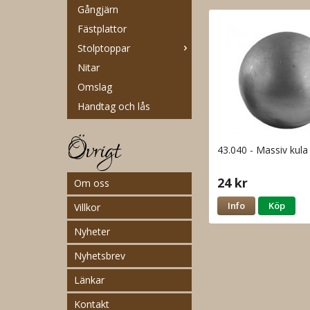
Gångjärn
Fästplattor
Stolptoppar
Nitar
Omslag
Handtag och lås
Övrigt
43.040 - Massiv ku
24 kr
Om oss
Info
Köp
Villkor
Nyheter
Nyhetsbrev
Länkar
Kontakt