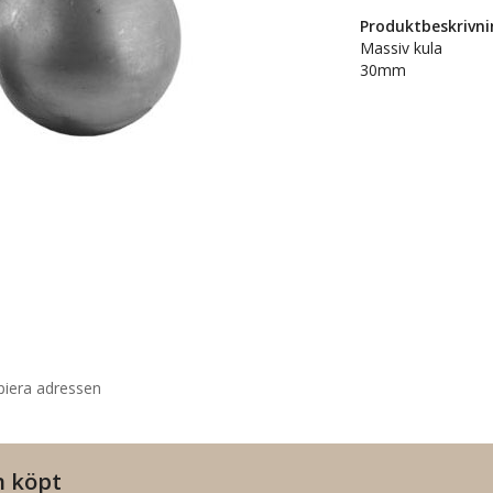
Produktbeskrivni
Massiv kula
30mm
piera adressen
n köpt