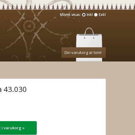
Moms visas:
Inkl
Exkl
Din varukorg är tom!
a 43.030
 i varukorg »