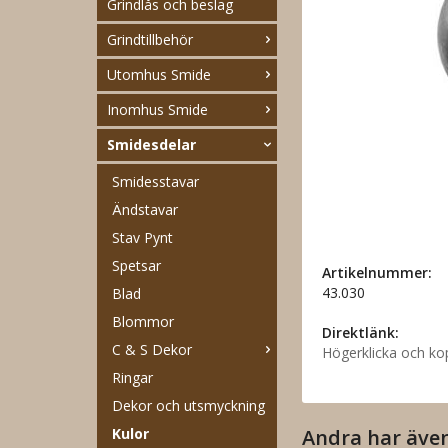
Grindlås och beslag
Grindtillbehör
Utomhus Smide
Inomhus Smide
Smidesdelar
Smidesstavar
Ändstavar
Stav Pynt
Spetsar
Artikelnummer:
43.030
Blad
Blommor
Direktlänk:
C & S Dekor
Högerklicka och ko
Ringar
Dekor och utsmyckning
Kulor
Andra har äve