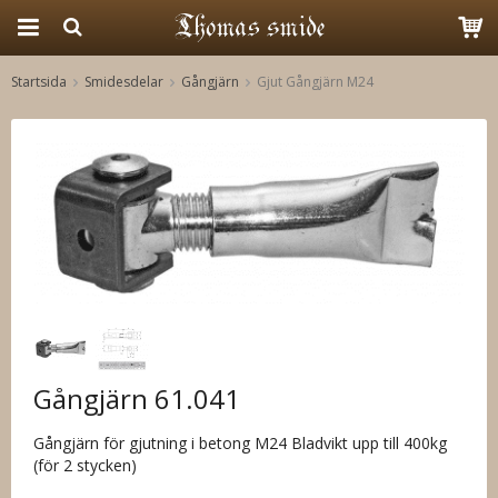
Startsida
Smidesdelar
Gångjärn
Gjut Gångjärn M24
Produkten har blivit tillagd i varukorgen
Gångjärn 61.041
Gångjärn för gjutning i betong M24 Bladvikt upp till 400kg
(för 2 stycken)