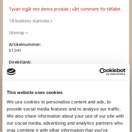
Tyvärr ingår inte denna produkt i vårt sortiment för tillfället.
Till butikens startsida »
Sitemap »
Artikelnummer:
61.041
Direktlänk:
Högerklicka och kopiera adressen
Andra har även köpt
This website uses cookies
We use cookies to personalise content and ads, to
provide social media features and to analyse our traffic.
We also share information about your use of our site with
our social media, advertising and analytics partners who
may combine it with other information that you’ve