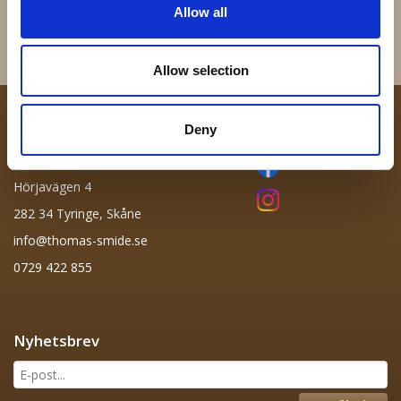
24 kr
72 kr
Allow all
Info
Köp
Info
Köp
Allow selection
Kontakta oss
Deny
Följ oss
Thomas Smide
Hörjavägen 4
282 34 Tyringe, Skåne
info@thomas-smide.se
0729 422 855
Nyhetsbrev