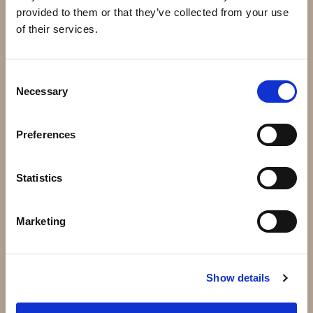
provided to them or that they’ve collected from your use
of their services.
43.030 - Massiv kula 30mm
51.110 - 150x80mm 1,5mm
Consent
Necessary
Selection
10 kr
133 kr
Info
Köp
Info
Köp
Preferences
Statistics
Marketing
Show details
43.040 - Massiv kula 40mm
62.020 - 200x200mm