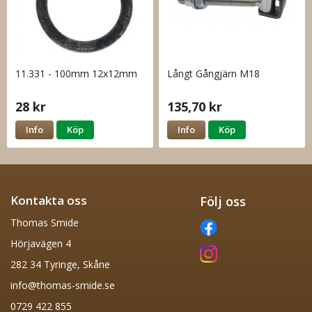
11.331 - 100mm 12x12mm
Långt Gångjärn M18
28 kr
135,70 kr
Info
Köp
Info
Köp
Kontakta oss
Följ oss
Thomas Smide
Hörjavägen 4
282 34 Tyringe, Skåne
info@thomas-smide.se
0729 422 855