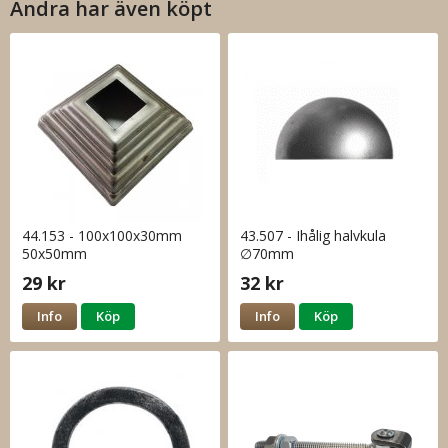
Andra har även köpt
44.153 - 100x100x30mm
43.507 - Ihålig halvkula
50x50mm
∅70mm
29 kr
32 kr
Info
Köp
Info
Köp