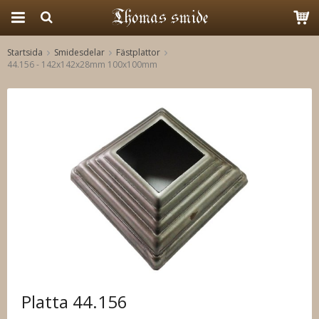
Startsida
Smidesdelar
Fästplattor
44.156 - 142x142x28mm 100x100mm
Produkten har blivit tillagd i varukorgen
Platta 44.156