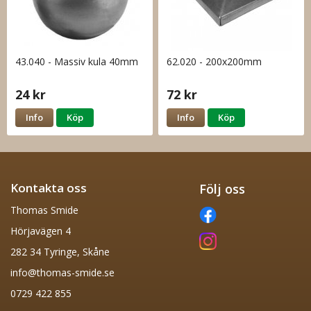
43.040 - Massiv kula 40mm
62.020 - 200x200mm
24 kr
72 kr
Info
Köp
Info
Köp
Kontakta oss
Följ oss
Thomas Smide
Hörjavägen 4
282 34 Tyringe, Skåne
info@thomas-smide.se
0729 422 855