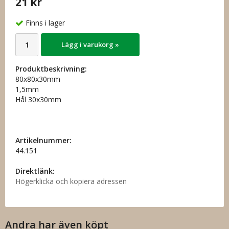
21 kr
Finns i lager
Lägg i varukorg »
Produktbeskrivning:
80x80x30mm
1,5mm
Hål 30x30mm
Artikelnummer:
44.151
Direktlänk:
Högerklicka och kopiera adressen
Andra har även köpt