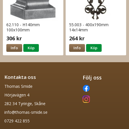
62.110 - H140mm
55.003 - 400x190mm
100x100mm
14x14mm
306 kr
264 kr
Info
Köp
Info
Köp
Kontakta oss
Följ oss
Thomas Smide
Hörjavägen 4
282 34 Tyringe, Skåne
info@thomas-smide.se
0729 422 855