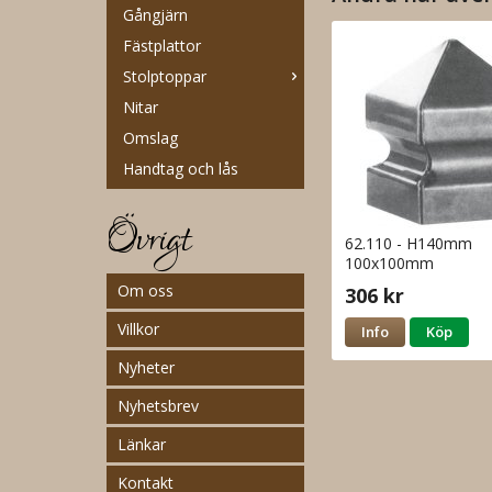
Gångjärn
Fästplattor
Stolptoppar
Nitar
Omslag
Handtag och lås
Övrigt
62.110 - H140mm
100x100mm
Om oss
306 kr
Villkor
Info
Köp
Nyheter
Nyhetsbrev
Länkar
Kontakt