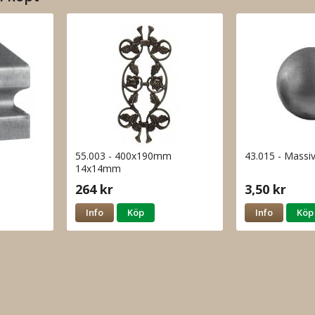
55.003 - 400x190mm
43.015 - Massi
14x14mm
264 kr
3,50 kr
Info
Köp
Info
Köp