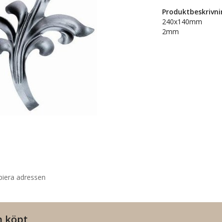
Produktbeskrivni
240x140mm
2mm
piera adressen
n köpt