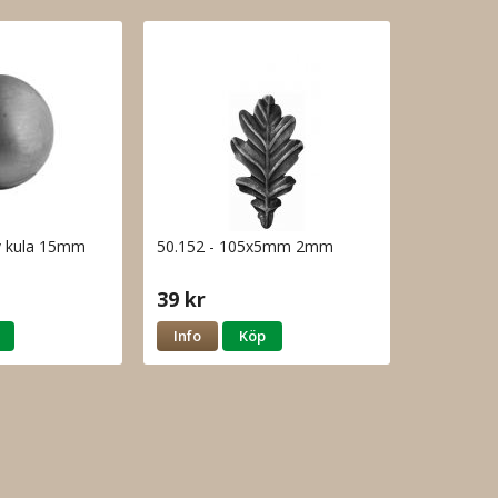
v kula 15mm
50.152 - 105x5mm 2mm
39 kr
Info
Köp