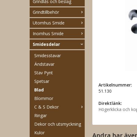
Grindlås och beslag
Grindtillbehör
Utomhus Smide
Inomhus Smide
Smidesdelar
Smidesstavar
Ändstavar
Stav Pynt
Spetsar
Artikelnummer:
Blad
51.130
Blommor
Direktlänk:
C & S Dekor
Högerklicka och ko
Ringar
Dekor och utsmyckning
Kulor
Andra har äve