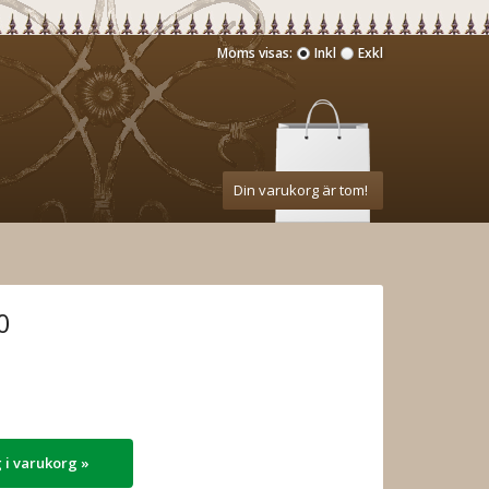
Moms visas:
Inkl
Exkl
Din varukorg är tom!
0
 i varukorg »