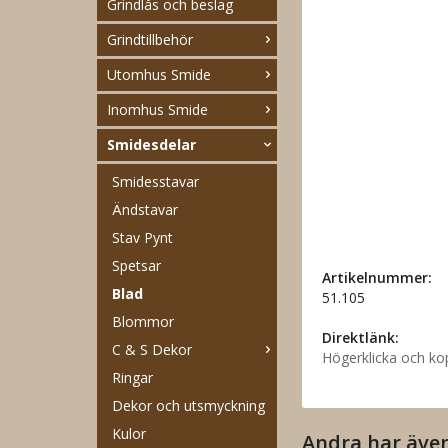
Grindlås och beslag
Grindtillbehör
Utomhus Smide
Inomhus Smide
Smidesdelar
Smidesstavar
Ändstavar
Stav Pynt
Spetsar
Artikelnummer:
Blad
51.105
Blommor
Direktlänk:
C & S Dekor
Högerklicka och ko
Ringar
Dekor och utsmyckning
Kulor
Andra har äve