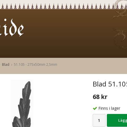
Blad
51.105 - 275x50mm 2,5mm
Blad 51.10
68 kr
Finns i lager
Lägg