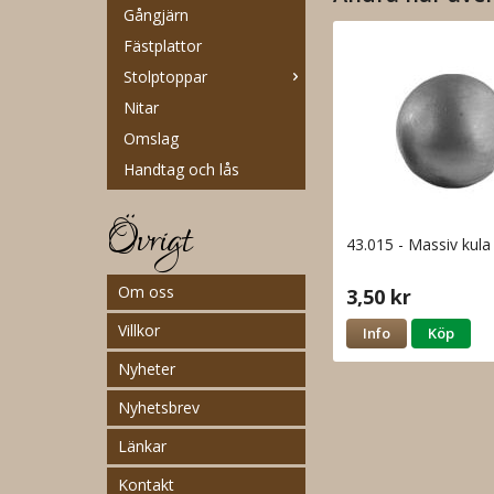
Gångjärn
Fästplattor
Stolptoppar
Nitar
Omslag
Handtag och lås
Övrigt
43.015 - Massiv ku
Om oss
3,50 kr
Villkor
Info
Köp
Nyheter
Nyhetsbrev
Länkar
Kontakt