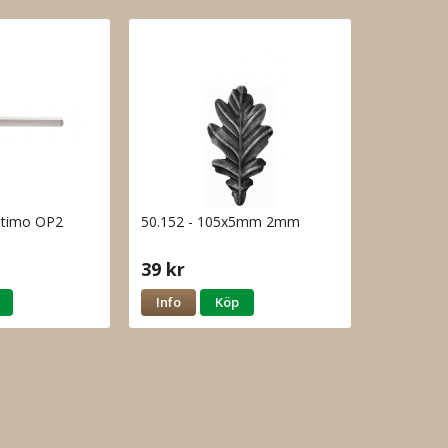
ptimo OP2
50.152 - 105x5mm 2mm
39 kr
Info
Köp