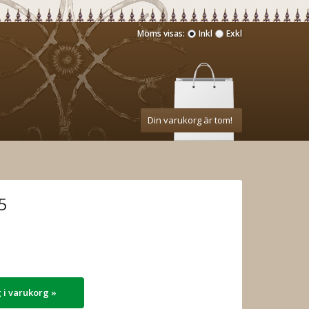
Moms visas:
Inkl
Exkl
Din varukorg är tom!
5
 i varukorg »