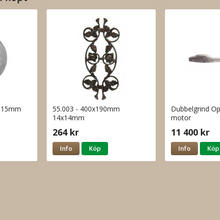
la 15mm
55.003 - 400x190mm
Dubbelgrind O
14x14mm
motor
264 kr
11 400 kr
Info
Köp
Info
Köp