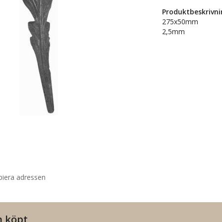
Produktbeskrivni
275x50mm
2,5mm
piera adressen
n köpt