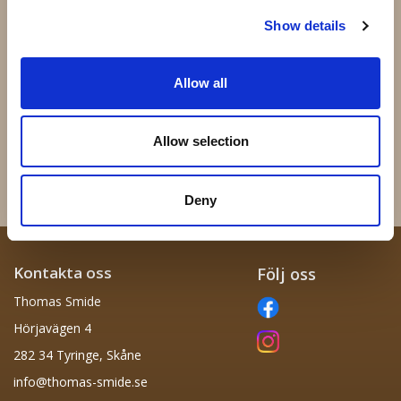
Show details
Allow all
44.153 - 100x100x30mm
Gångjärn med platta M16
50x50mm
Allow selection
29 kr
126 kr
Info
Köp
Info
Köp
Deny
Kontakta oss
Följ oss
Thomas Smide
Hörjavägen 4
282 34 Tyringe, Skåne
info@thomas-smide.se