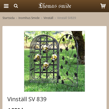
Startsida
Inomhus Smide
Vinställ
Vinställ SV839
Produkten har blivit tillagd i varukorgen
Vinställ SV 839