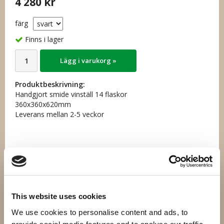
4 280 kr
färg
Finns i lager
Lägg i varukorg »
Produktbeskrivning:
Handgjort smide vinställ 14 flaskor
360x360x620mm
Leverans mellan 2-5 veckor
Artikelnummer:
SV839-1
Direktlänk:
Högerklicka och kopiera adressen
This website uses cookies
We use cookies to personalise content and ads, to