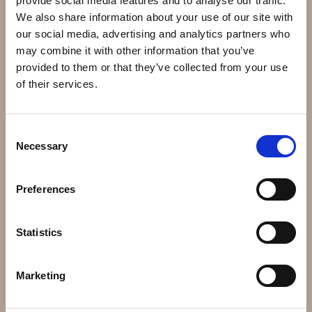
provide social media features and to analyse our traffic.
Andra har även köpt
We also share information about your use of our site with
our social media, advertising and analytics partners who
may combine it with other information that you’ve
provided to them or that they’ve collected from your use
of their services.
Consent
Necessary
Selection
43.040 - Massiv kula 40mm
Långt Gångjärn M18
Preferences
24 kr
135,70 kr
Info
Köp
Info
Köp
Statistics
Marketing