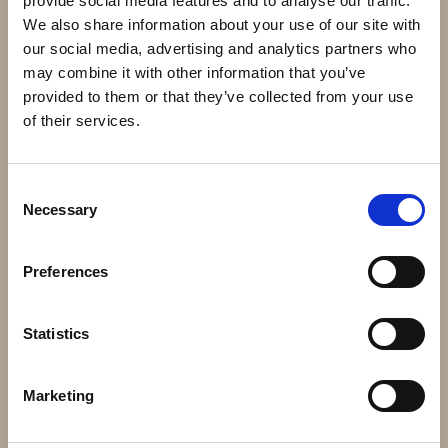
provide social media features and to analyse our traffic.
Andra har även köpt
We also share information about your use of our site with
our social media, advertising and analytics partners who
may combine it with other information that you’ve
provided to them or that they’ve collected from your use
of their services.
Consent
Necessary
Selection
12.080 - 130x60mm
40.089 - 160x25mm
12x12mm
25x25mm
Preferences
18 kr
32 kr
Info
Köp
Info
Köp
Statistics
Marketing