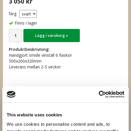
3 050 kr
färg
Finns i lager
Lägg i varukorg »
Produktbeskrivning:
Handgjort smide vinställ 6 flaskor
500x200x320mm
Leverans mellan 2-5 veckor
Artikelnummer:
SV824-1
Direktlänk:
Högerklicka och kopiera adressen
This website uses cookies
We use cookies to personalise content and ads, to