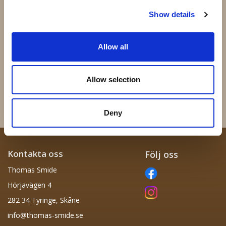
Show details
Allow all
62.008.08 - 80x80mm Kula
13.005 - 250x250mm
=∅80mm
20x4mm
Allow selection
148 kr
170 kr
Info
Köp
Info
Köp
Deny
Kontakta oss
Följ oss
Thomas Smide
Hörjavägen 4
282 34 Tyringe, Skåne
info@thomas-smide.se