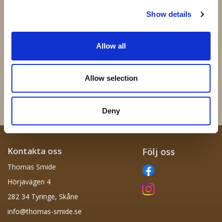
Show details
Allow all
Fjärrkontroll Maxi
51.015 - 100x70mm 3mm
Allow selection
440 kr
43 kr
Info
Köp
Info
Köp
Deny
Kontakta oss
Följ oss
Thomas Smide
Hörjavägen 4
282 34 Tyringe, Skåne
info@thomas-smide.se