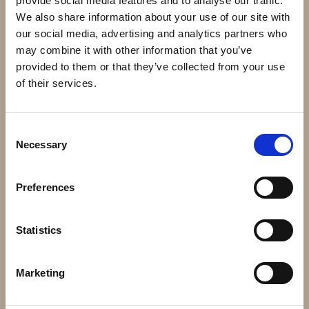
provide social media features and to analyse our traffic.
Andra har även köpt
We also share information about your use of our site with
our social media, advertising and analytics partners who
may combine it with other information that you’ve
provided to them or that they’ve collected from your use
of their services.
Consent
Necessary
Selection
Dubbelgrind Optimo OP2
50.152 - 105x5mm 2mm
motor
Preferences
11 400 kr
39 kr
Info
Köp
Info
Köp
Statistics
Marketing