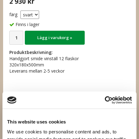
2 930 kr
färg
Finns i lager
Lägg i varukorg »
Produktbeskrivning:
Handgjort smide vinställ 12 flaskor
320x180x500mm
Leverans mellan 2-5 veckor
Artikelnummer:
SV812-2
Direktlänk:
Högerklicka och kopiera adressen
This website uses cookies
We use cookies to personalise content and ads, to