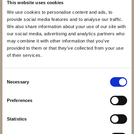
SN919-1-1-1
This website uses cookies
We use cookies to personalise content and ads, to
Direktlänk:
provide social media features and to analyse our traffic.
Högerklicka och kopiera adressen
We also share information about your use of our site with
our social media, advertising and analytics partners who
may combine it with other information that you’ve
Andra har även köpt
provided to them or that they’ve collected from your use
of their services.
Consent
Necessary
Selection
Preferences
24.112 - 1200mm ∅28mm
40.060.01 - 82x40m ∅16mm
Statistics
780 kr
10 kr