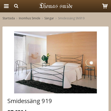
Startsida
Inomhus Smide
Sängar
Smidessäng SN919
Produkten har blivit tillagd i varukorgen
Smidessäng 919