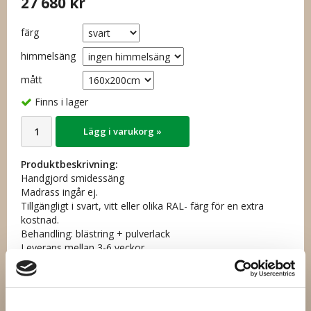
27 680 kr
färg
himmelsäng
mått
Finns i lager
Lägg i varukorg »
Produktbeskrivning:
Handgjord smidessäng
Madrass ingår ej.
Tillgängligt i svart, vitt eller olika RAL- färg för en extra
kostnad.
Behandling: blästring + pulverlack
Leverans mellan 3-6 veckor
Artikelnummer: