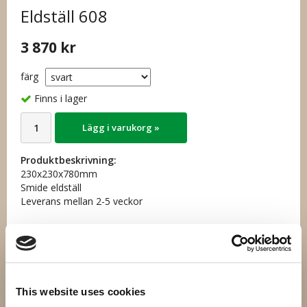
Eldställ 608
3 870 kr
färg
Finns i lager
Lägg i varukorg »
Produktbeskrivning:
230x230x780mm
Smide eldställ
Leverans mellan 2-5 veckor
Artikelnummer:
SP608-1
This website uses cookies
Direktlänk: