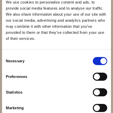
Högerklicka och kopiera adressen
We use cookies to personalise content and ads, to
provide social media features and to analyse our traffic.
We also share information about your use of our site with
our social media, advertising and analytics partners who
Andra har även köpt
may combine it with other information that you’ve
provided to them or that they’ve collected from your use
of their services.
Consent
Necessary
Selection
Preferences
24.112 - 1200mm ∅28mm
40.060.01 - 82x40m ∅16mm
780 kr
10 kr
Statistics
Info
Köp
Info
Köp
Marketing