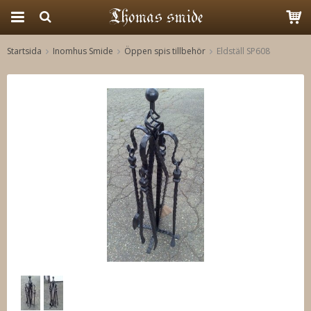
Startsida
Inomhus Smide
Öppen spis tillbehör
Eldställ SP608
Produkten har blivit tillagd i varukorgen