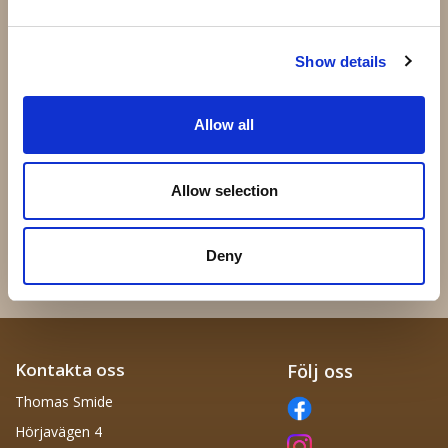
Show details
Allow all
62.012.12 - 120x120mm
12.080 - 130x60mm
Allow selection
Kula =∅120mm
12x12mm
196 kr
18 kr
Deny
Info
Köp
Info
Köp
Kontakta oss
Följ oss
Thomas Smide
Hörjavägen 4