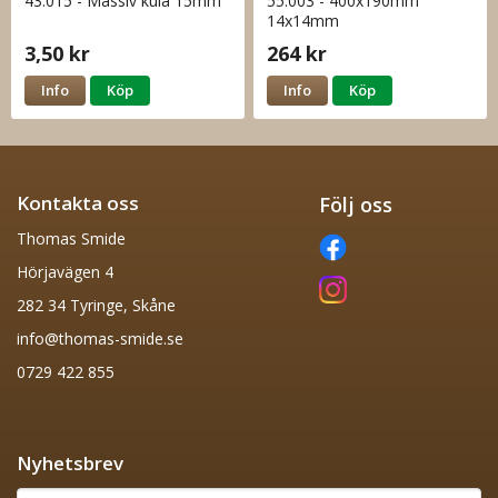
43.015 - Massiv kula 15mm
55.003 - 400x190mm
14x14mm
3,50 kr
264 kr
Info
Köp
Info
Köp
Kontakta oss
Följ oss
Thomas Smide
Hörjavägen 4
282 34 Tyringe, Skåne
info@thomas-smide.se
0729 422 855
Nyhetsbrev