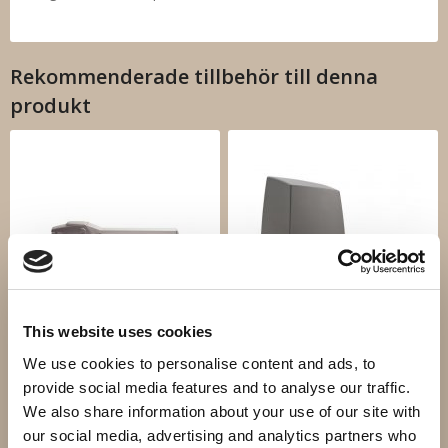
Rekommenderade tillbehör till denna
produkt
This website uses cookies
Dubbelgrind Optimo OP2
Dubbelgrind Armor motor
motor
We use cookies to personalise content and ads, to
11 400 kr
12 280 kr
provide social media features and to analyse our traffic.
We also share information about your use of our site with
Info
Köp
Info
Köp
our social media, advertising and analytics partners who