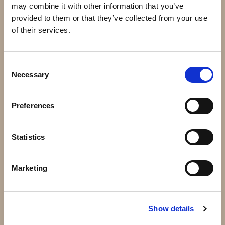
may combine it with other information that you’ve
provided to them or that they’ve collected from your use
of their services.
Consent
Necessary
Selection
Dubbelgrind Optimo OP5
Skjutgrind Acer motor upp
Preferences
motor
till 600kg
16 590 kr
11 420 kr
Statistics
Info
Köp
Info
Köp
Marketing
Andra har även köpt
Show details