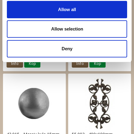
Allow all
Allow selection
62.110 - H140mm
55.001 - 380x190mm
100x100mm
14x14mm
Deny
306 kr
270 kr
Info
Köp
Info
Köp